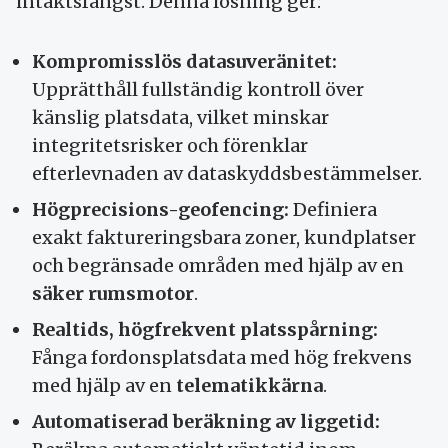
intäktsfångst. Denna lösning ger:
Kompromisslös datasuveränitet:
Upprätthåll fullständig kontroll över
känslig platsdata, vilket minskar
integritetsrisker och förenklar
efterlevnaden av dataskyddsbestämmelser.
Högprecisions-geofencing:
Definiera
exakt faktureringsbara zoner, kundplatser
och begränsade områden med hjälp av en
säker rumsmotor
.
Realtids, högfrekvent platsspårning:
Fånga fordonsplatsdata med hög frekvens
med hjälp av en
telematikkärna
.
Automatiserad beräkning av liggetid: