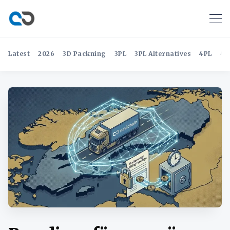
Latest
2026
3D Packning
3PL
3PL Alternatives
4PL
4P