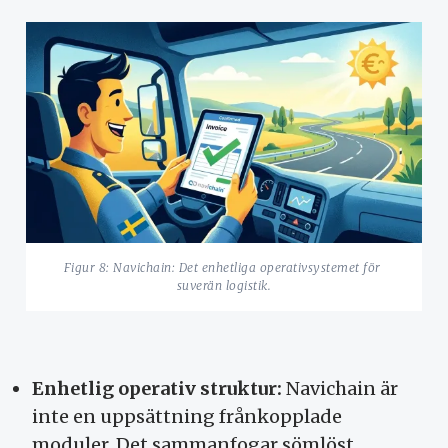
Figur 8: Navichain: Det enhetliga operativsystemet för 
suverän logistik.
Enhetlig operativ struktur:
Navichain är
inte en uppsättning frånkopplade
moduler. Det sammanfogar sömlöst