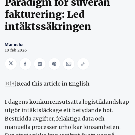
Paradigm för suverän
fakturering: Led
intäktssäkringen
Manusha
10 feb 2026
Share on Twitter
Share on Facebook
Share on LinkedIn
Share on Pinterest
Share via Email
Copy link
🇬🇧
Read this article in English
I dagens konkurrensutsatta logistiklandskap
utgör intäktsläckage ett betydande hot.
Bestridda avgifter, felaktiga data och
manuella processer urholkar lönsamheten.