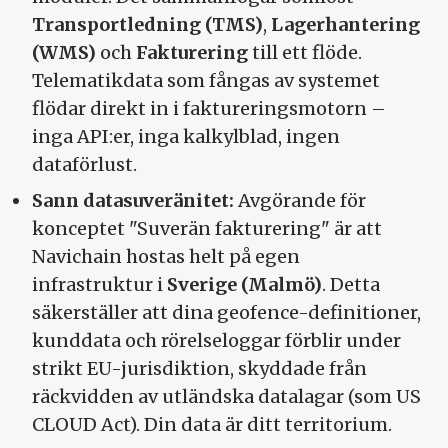
Transportledning (TMS)
,
Lagerhantering
(WMS)
och
Fakturering
till ett flöde.
Telematikdata som fångas av systemet
flödar direkt in i faktureringsmotorn –
inga API:er, inga kalkylblad, ingen
dataförlust.
Sann datasuveränitet:
Avgörande för
konceptet "Suverän fakturering" är att
Navichain hostas helt på egen
infrastruktur i
Sverige (Malmö)
. Detta
säkerställer att dina geofence-definitioner,
kunddata och rörelseloggar förblir under
strikt EU-jurisdiktion, skyddade från
räckvidden av utländska datalagar (som US
CLOUD Act). Din data är ditt territorium.