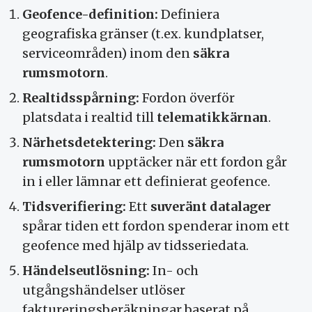
Geofence-definition:
Definiera
geografiska gränser (t.ex. kundplatser,
serviceområden) inom den
säkra
rumsmotorn
.
Realtidsspårning:
Fordon överför
platsdata i realtid till
telematikkärnan
.
Närhetsdetektering:
Den
säkra
rumsmotorn
upptäcker när ett fordon går
in i eller lämnar ett definierat geofence.
Tidsverifiering:
Ett
suveränt datalager
spårar tiden ett fordon spenderar inom ett
geofence med hjälp av tidsseriedata.
Händelseutlösning:
In- och
utgångshändelser utlöser
faktureringsberäkningar baserat på