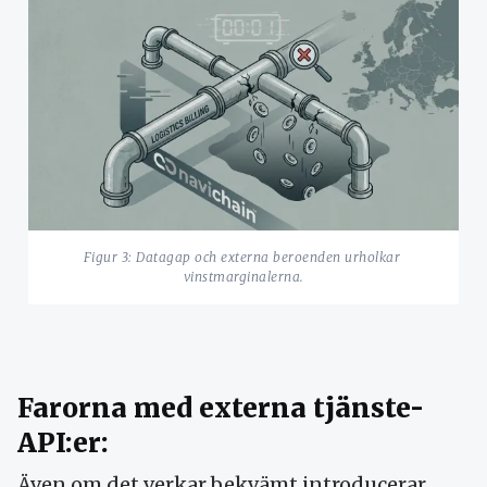
Figur 3: Datagap och externa beroenden urholkar 
vinstmarginalerna.
Farorna med externa tjänste-
API:er:
Även om det verkar bekvämt introducerar