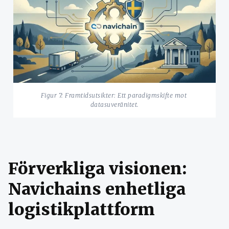
Figur 7: Framtidsutsikter: Ett paradigmskifte mot 
datasuveränitet.
Förverkliga visionen:
Navichains enhetliga
logistikplattform