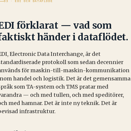
03 · EDI OCH DATAFLÖDE
EDI förklarat — vad som
faktiskt händer i dataflödet.
EDI, Electronic Data Interchange, är det
standardiserade protokoll som sedan decennier
används för maskin-till-maskin-kommunikation
inom handel och logistik. Det är det gemensamma
språk som TA-system och TMS pratar med
varandra — och med tullen, och med speditörer,
och med hamnar. Det är inte ny teknik. Det är
bevisad infrastruktur.