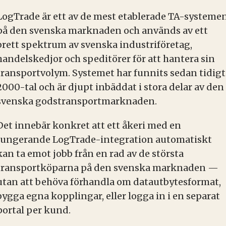
LogTrade är ett av de mest etablerade TA-systeme
på den svenska marknaden och används av ett
brett spektrum av svenska industriföretag,
handelskedjor och speditörer för att hantera sin
transportvolym. Systemet har funnits sedan tidigt
2000-tal och är djupt inbäddat i stora delar av den
svenska godstransportmarknaden.
Det innebär konkret att ett åkeri med en
fungerande LogTrade-integration automatiskt
kan ta emot jobb från en rad av de största
transportköparna på den svenska marknaden —
utan att behöva förhandla om datautbytesformat,
bygga egna kopplingar, eller logga in i en separat
portal per kund.