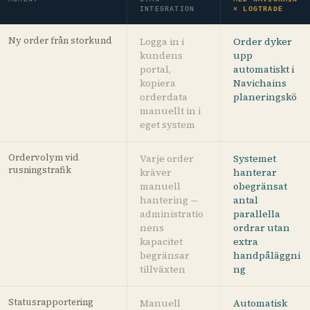
INTEGRATION
× LOGTRADE
Ny order från storkund
Logga in i
Order dyker
kundens
upp
portal,
automatiskt i
kopiera
Navichains
orderdata
planeringskö
manuellt in i
eget system
Ordervolym vid
Varje order
Systemet
rusningstrafik
kräver
hanterar
manuell
obegränsat
hantering —
antal
administratio
parallella
nens
ordrar utan
kapacitet
extra
begränsar
handpåläggni
tillväxten
ng
Statusrapportering
Manuell
Automatisk