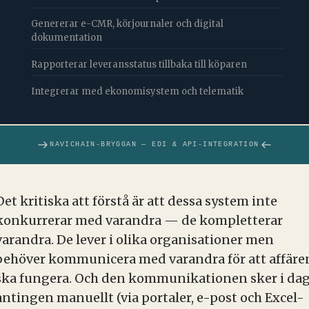
Genererar e-CMR, körjournaler och digital
dokumentation
Rapporterar leveransstatus tillbaka till köparen
Integrerar med ekonomisystem och telematik
NAVICHAIN-BRYGGAN — EDI & API-INTEGRATION
Det kritiska att förstå är att dessa system inte
konkurrerar med varandra — de kompletterar
varandra. De lever i olika organisationer men
behöver kommunicera med varandra för att affäre
ska fungera. Och den kommunikationen sker i da
antingen manuellt (via portaler, e-post och Excel-