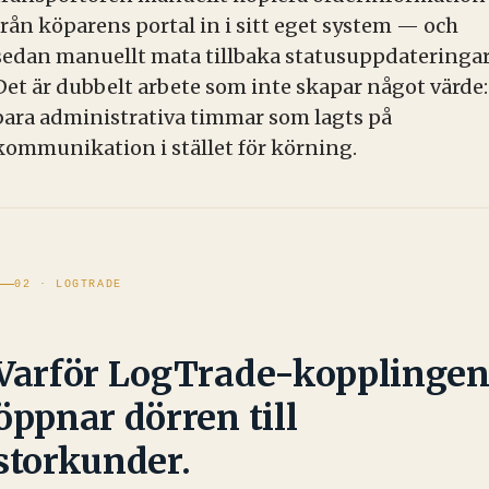
från köparens portal in i sitt eget system — och
sedan manuellt mata tillbaka statusuppdateringar
Det är dubbelt arbete som inte skapar något värde:
bara administrativa timmar som lagts på
kommunikation i stället för körning.
02 · LOGTRADE
Varför LogTrade-kopplinge
öppnar dörren till
storkunder.