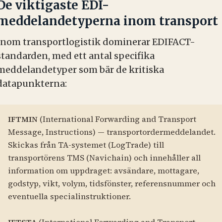
De viktigaste EDI-
meddelandetyperna inom transport
Inom transportlogistik dominerar EDIFACT-
standarden, med ett antal specifika
meddelandetyper som bär de kritiska
datapunkterna:
IFTMIN
(International Forwarding and Transport
Message, Instructions) — transportordermeddelandet.
Skickas från TA-systemet (LogTrade) till
transportörens TMS (Navichain) och innehåller all
information om uppdraget: avsändare, mottagare,
godstyp, vikt, volym, tidsfönster, referensnummer och
eventuella specialinstruktioner.
IFTSTA
(International Forwarding and Transport