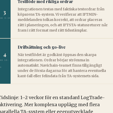
Testflöde med riktiga ordrar
Integrationen testas med faktiska testordrar från
3
köparens TA-system. Vi verifierar att IFTMIN-
DAG 6–10
meddelanden tolkas korrekt, att ordrar placeras
rätt i planeringen, och att IFTSTA-statusreturer når
fram i rätt format med rätt tidsstämplar.
Driftsättning och go-live
4
När testflödet är godkänt öppnas den skarpa
integrationen. Ordrar börjar strömma in
AG 10–
automatiskt. Navichain-teamet finns tillgängligt
4
under de första dagarna för att hantera eventuella
kant-fall eller felindata från TA-systemets sida.
Tidslinje: 1–2 veckor för en standard LogTrade-
aktivering. Mer komplexa upplägg med flera
parallella TA-system eller egenutvecklade