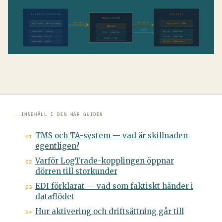
TRANSPORTKÖPARE
ÅKERIET
NAVICHAIN
ORDER/EDI
PLANERING
LogTrade (TA-system)
Navichain TMS
EDI-tolk
STATUS
ORDER-0044 · 2 400 kg
BFN 291 → ORDER-0044
Order → planering
ORDER-0045 · GOT→STO
KVD 582 → ORDER-0045
Status → retur
ORDER-0046 · URGENT
MCB 114 → ORDER-0046 ⚡
INNEHÅLL I DEN HÄR GUIDEN
TMS och TA-system — vad är skillnaden
01
egentligen?
Varför LogTrade-kopplingen öppnar
02
dörren till storkunder
EDI förklarat — vad som faktiskt händer i
03
dataflödet
Hur aktivering och driftsättning går till
04