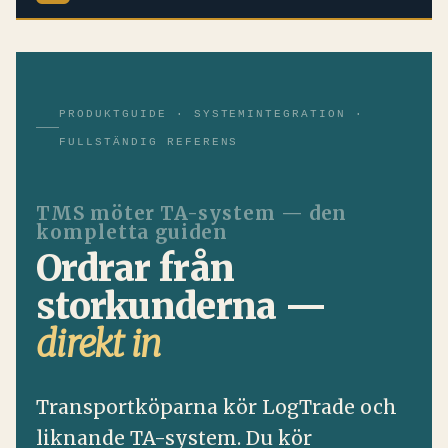
PRODUKTGUIDE · SYSTEMINTEGRATION ·
FULLSTÄNDIG REFERENS
TMS möter TA-system — den
kompletta guiden
Ordrar från
storkunderna —
direkt in
Transportköparna kör LogTrade och
liknande TA-system. Du kör