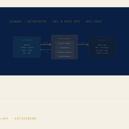
SCHEMA — DATAUTBYTE · EDI & REST API · NVC-2026
NAVICHAIN
TA-SYSTEM
ÅKERIET
ORDRAR
PLANERING
EDI-tolk / mappning
EDIFACT
Förar-app
IFTMIN / IFTSTA
Ordervalidering
GPS / Teltonika
REST / JSON
Fortnox / ERP
STATUS
Planering & tilldelning
XML / UBL
e-CMR / kvitto
Statusretursändning
04 · AKTIVERING