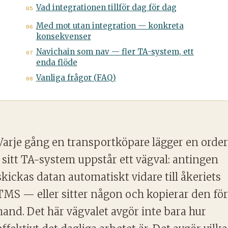
Vad integrationen tillför dag för dag
05
Med mot utan integration — konkreta
06
konsekvenser
Navichain som nav — fler TA-system, ett
07
enda flöde
Vanliga frågor (FAQ)
08
Varje gång en transportköpare lägger en order
i sitt TA-system uppstår ett vägval: antingen
skickas datan automatiskt vidare till åkeriets
TMS — eller sitter någon och kopierar den för
hand. Det här vägvalet avgör inte bara hur