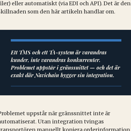
filer) eller automatiskt (via EDI och API). Det är den
skillnaden som den här artikeln handlar om.
Ett TMS och ett TA-system är varandras
kunder, inte varandras konkurrenter.
Problemet uppstår i gränssnittet — och det är
exakt där Navichain bygger sin integration.
Problemet uppstår när gränssnittet inte är
automatiserat. Utan integration tvingas
transportören manuellt kopiera orderinformation