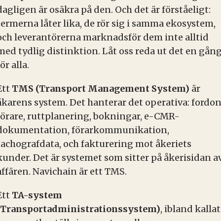
dagligen är osäkra på den. Och det är förståeligt:
termerna låter lika, de rör sig i samma ekosystem,
och leverantörerna marknadsför dem inte alltid
med tydlig distinktion. Låt oss reda ut det en gån
för alla.
Ett
TMS (Transport Management System)
är
åkarens system. Det hanterar det operativa: fordon
förare, ruttplanering, bokningar, e-CMR-
dokumentation, förarkommunikation,
tachografdata, och fakturering mot åkeriets
kunder. Det är systemet som sitter på åkerisidan a
affären. Navichain är ett TMS.
Ett
TA-system
(Transportadministrationssystem)
, ibland kallat