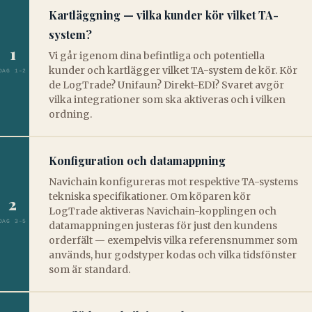
Kartläggning — vilka kunder kör vilket TA-
system?
1
Vi går igenom dina befintliga och potentiella
kunder och kartlägger vilket TA-system de kör. Kör
DAG 1–2
de LogTrade? Unifaun? Direkt-EDI? Svaret avgör
vilka integrationer som ska aktiveras och i vilken
ordning.
Konfiguration och datamappning
Navichain konfigureras mot respektive TA-systems
tekniska specifikationer. Om köparen kör
2
LogTrade aktiveras Navichain-kopplingen och
DAG 3–5
datamappningen justeras för just den kundens
orderfält — exempelvis vilka referensnummer som
används, hur godstyper kodas och vilka tidsfönster
som är standard.