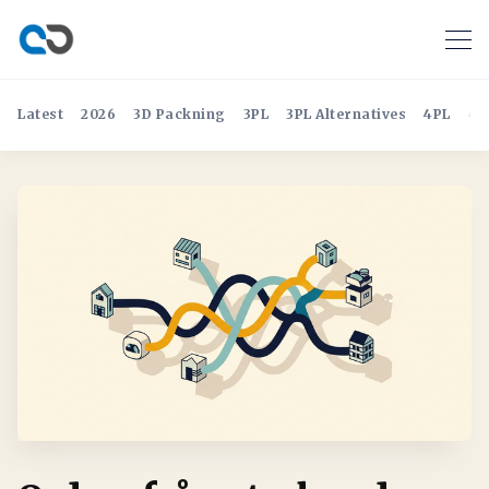
Latest
2026
3D Packning
3PL
3PL Alternatives
4PL
4P