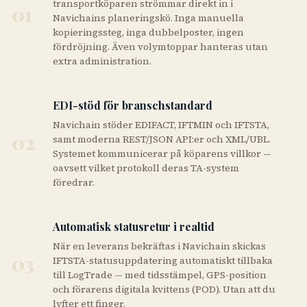
transportköparen strömmar direkt in i
01
Navichains planeringskö. Inga manuella
kopieringssteg, inga dubbelposter, ingen
fördröjning. Även volymtoppar hanteras utan
extra administration.
EDI-stöd för branschstandard
Navichain stöder EDIFACT, IFTMIN och IFTSTA,
02
samt moderna REST/JSON API:er och XML/UBL.
Systemet kommunicerar på köparens villkor —
oavsett vilket protokoll deras TA-system
föredrar.
Automatisk statusretur i realtid
När en leverans bekräftas i Navichain skickas
03
IFTSTA-statusuppdatering automatiskt tillbaka
till LogTrade — med tidsstämpel, GPS-position
och förarens digitala kvittens (POD). Utan att du
lyfter ett finger.