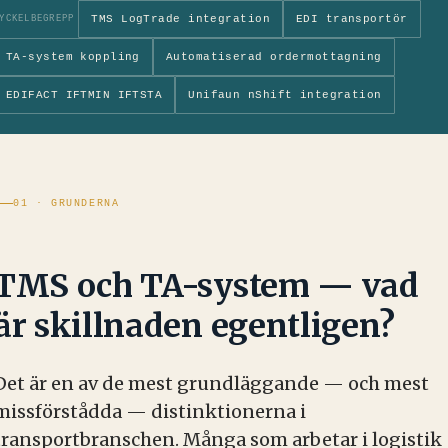
TMS LogTrade integration
EDI transportör
YCKELBEGREPP
TA-system koppling
Automatiserad ordermottagning
EDIFACT IFTMIN IFTSTA
Unifaun nShift integration
01 · GRUNDERNA
TMS och TA-system — vad
är skillnaden egentligen?
Det är en av de mest grundläggande — och mest
missförstådda — distinktionerna i
transportbranschen. Många som arbetar i logistik