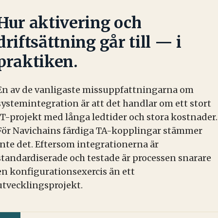
Hur aktivering och
driftsättning går till — i
praktiken.
En av de vanligaste missuppfattningarna om
systemintegration är att det handlar om ett stort
IT-projekt med långa ledtider och stora kostnader.
För Navichains färdiga TA-kopplingar stämmer
inte det. Eftersom integrationerna är
standardiserade och testade är processen snarare
en konfigurationsexercis än ett
utvecklingsprojekt.