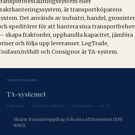
transportbeställningssystem eller
frakthanteringssystem, är transportköparens
system. Det används av industri, handel, grossister
och speditörer för att hantera sina transportbehov
— skapa fraktorder, upphandla kapacitet, jämföra
priser och följa upp leveranser. LogTrade,
Unifaun/nShift och Consignor är TA-system.
TRANSPORTKÖPAREN
TA-systemet
LogTrade · Unifaun/nShift · Consignor · m.fl.
Skapar transportuppdrag från sina affärssystem (ERP,
WMS)