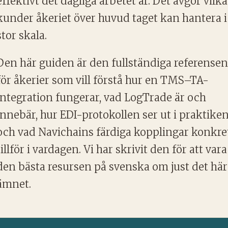
effektivt det dagliga arbetet är. Det avgör vilka
kunder åkeriet över huvud taget kan hantera i
stor skala.
Den här guiden är den fullständiga referensen
för åkerier som vill förstå hur en TMS–TA-
integration fungerar, vad LogTrade är och
innebär, hur EDI-protokollen ser ut i praktiken
och vad Navichains färdiga kopplingar konkre
tillför i vardagen. Vi har skrivit den för att vara
den bästa resursen på svenska om just det här
ämnet.