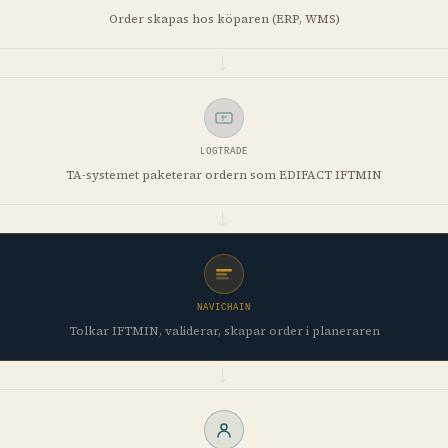
Order skapas hos köparen (ERP, WMS)
→
LOGTRADE
TA-systemet paketerar ordern som EDIFACT IFTMIN
→
NAVICHAIN
Tolkar IFTMIN, validerar, skapar order i planeraren
→