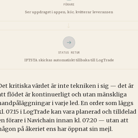
FÖRARE
Ser uppdraget i appen, kör, kvitterar leveransen
→
STATUS RETUR
IFTSTA skickas automatiskt tillbaka till LogTrade
Det kritiska värdet är inte tekniken i sig — det är
att flödet är kontinuerligt och utan mänskliga
handpåläggningar i varje led. En order som läggs
kl. 07:15 i LogTrade kan vara planerad och tilldelad
en förare i Navichain innan kl. 07:20 — utan att
någon på åkeriet ens har öppnat sin mejl.