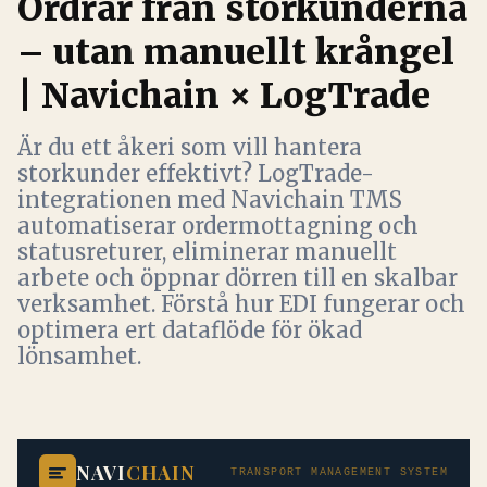
Ordrar från storkunderna
– utan manuellt krångel
| Navichain × LogTrade
Är du ett åkeri som vill hantera
storkunder effektivt? LogTrade-
integrationen med Navichain TMS
automatiserar ordermottagning och
statusreturer, eliminerar manuellt
arbete och öppnar dörren till en skalbar
verksamhet. Förstå hur EDI fungerar och
optimera ert dataflöde för ökad
lönsamhet.
NAVI
CHAIN
TRANSPORT MANAGEMENT SYSTEM