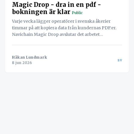
Magic Drop - dra in en pdf -
bokningen är klar
Public
Varje vecka lägger operatörer i svenska åkerier
timmar på att kopiera data från kundernas PDF:er.
Navichain Magic Drop avslutar det arbetet
permanent genom att låta AI läsa dokumenten och
skapa bokningen automatiskt.
Håkan Lundmark
sv
8 jun 2026