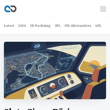
Latest
2026
3D Packning
3PL
3PL Alternatives
4PL
4P