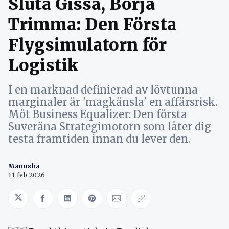
Sluta Gissa, Börja
Trimma: Den Första
Flygsimulatorn för
Logistik
I en marknad definierad av lövtunna
marginaler är 'magkänsla' en affärsrisk.
Möt Business Equalizer: Den första
Suveräna Strategimotorn som låter dig
testa framtiden innan du lever den.
Manusha
11 feb 2026
Share on Twitter
Share on Facebook
Share on LinkedIn
Share on Pinterest
Share via Email
Copy link