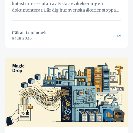
katastrofer — utan av tysta avvikelser ingen
dokumenterar. Lär dig hur svenska åkerier stoppar
läckaget och vänder misstag till värdefull data med
hjälp av Navichains integrerade kvalitetsledning
direkt i arbetsflödet.
Håkan Lundmark
sv
8 jun 2026