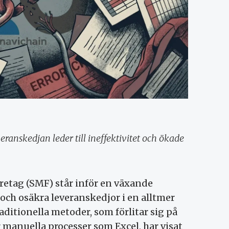
eranskedjan leder till ineffektivitet och ökade
retag (SMF) står inför en växande
ch osäkra leveranskedjor i en alltmer
aditionella metoder, som förlitar sig på
er manuella processer som Excel, har visat