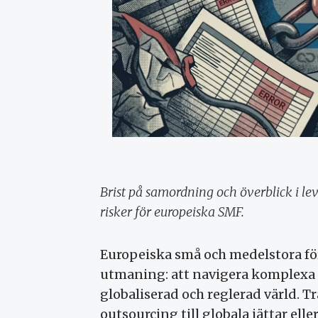
Brist på samordning och överblick i lev
risker för europeiska SMF.
Europeiska små och medelstora fö
utmaning: att navigera komplexa o
globaliserad och reglerad värld. Tr
outsourcing till globala jättar ell