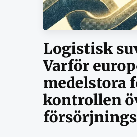
Logistisk su
Varför euro
medelstora f
kontrollen ö
försörjning