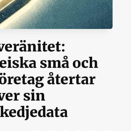
veränitet:
peiska små och
öretag återtar
ver sin
skedjedata