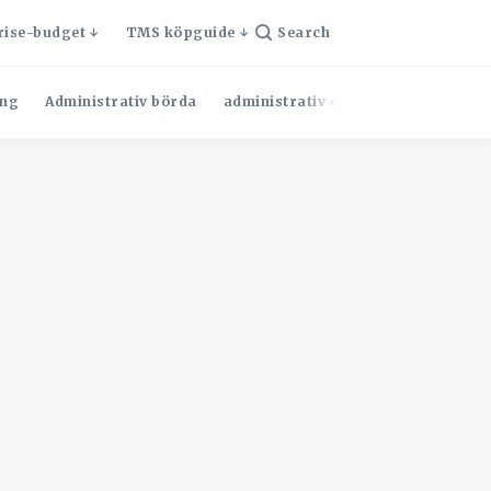
rise-budget
TMS köpguide
Search
ng
Administrativ börda
administrativ effektivitet
Admini