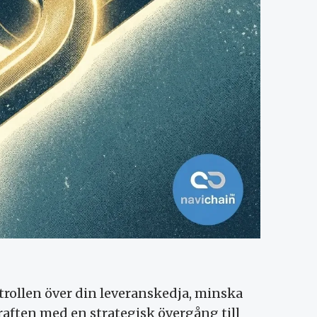
rollen över din leveranskedja, minska
ften med en strategisk övergång till