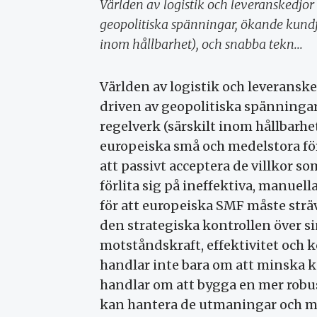
Världen av logistik och leveranskedjo
geopolitiska spänningar, ökande kundf
inom hållbarhet), och snabba tekn...
Världen av logistik och leverans
driven av geopolitiska spänninga
regelverk (särskilt inom hållbarhe
europeiska små och medelstora före
att passivt acceptera de villkor som
förlita sig på ineffektiva, manue
för att europeiska SMF måste sträv
den strategiska kontrollen över si
motståndskraft, effektivitet och 
handlar inte bara om att minska ko
handlar om att bygga en mer rob
kan hantera de utmaningar och mö