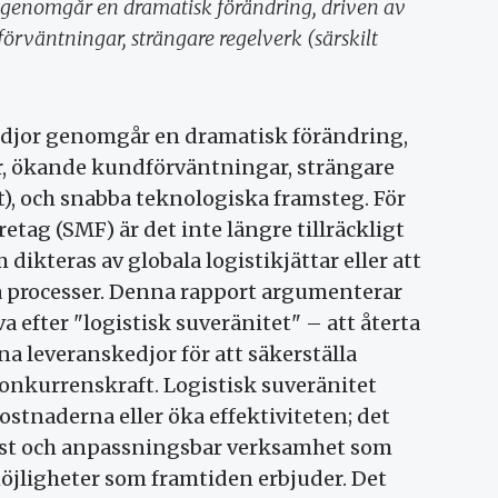
r genomgår en dramatisk förändring, driven av
örväntningar, strängare regelverk (särskilt
kedjor genomgår en dramatisk förändring,
r, ökande kundförväntningar, strängare
t), och snabba teknologiska framsteg. För
tag (SMF) är det inte längre tillräckligt
 dikteras av globala logistikjättar eller att
lla processer. Denna rapport argumenterar
a efter "logistisk suveränitet" – att återta
na leveranskedjor för att säkerställa
konkurrenskraft. Logistisk suveränitet
stnaderna eller öka effektiviteten; det
ust och anpassningsbar verksamhet som
jligheter som framtiden erbjuder. Det