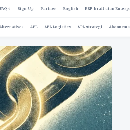
FAQ
Sign-Up
Partner
English
ERP-kraft utan Enterp
Alternatives
4PL
4PL Logistics
4PL strategi
Abonnema