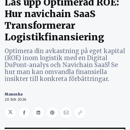
Lås upp Optimerad ROE:
Hur navichain SaaS
Transformerar
Logistikfinansiering
Optimera din avkastning på eget kapital
(ROE) inom logistik med en Digital
DuPont-analys och Navichain SaaS! Se
hur man kan omvandla finansiella
insikter till konkreta förbättringar.
Manusha
20 feb 2026
Share on Twitter
Share on Facebook
Share on LinkedIn
Share on Pinterest
Share via Email
Copy link