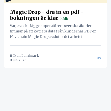
Magic Drop - dra in en pdf -
bokningen är klar
Public
Varje vecka lägger operatörer i svenska åkerier
timmar på att kopiera data från kundernas PDF:er.
Navichain Magic Drop avslutar det arbetet
permanent genom att låta AI läsa dokumenten och
skapa bokningen automatiskt.
Håkan Lundmark
sv
8 jun 2026