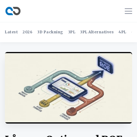
Latest
2026
3D Packning
3PL
3PL Alternatives
4PL
4P