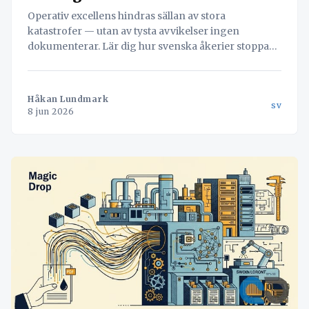
Operativ excellens hindras sällan av stora
katastrofer — utan av tysta avvikelser ingen
dokumenterar. Lär dig hur svenska åkerier stoppar
läckaget och vänder misstag till värdefull data med
hjälp av Navichains integrerade kvalitetsledning
direkt i arbetsflödet.
Håkan Lundmark
sv
8 jun 2026