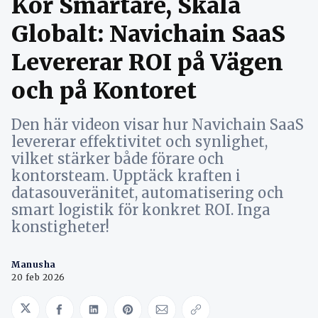
Kör Smartare, Skala
Globalt: Navichain SaaS
Levererar ROI på Vägen
och på Kontoret
Den här videon visar hur Navichain SaaS
levererar effektivitet och synlighet,
vilket stärker både förare och
kontorsteam. Upptäck kraften i
datasouveränitet, automatisering och
smart logistik för konkret ROI. Inga
konstigheter!
Manusha
20 feb 2026
Share on Twitter
Share on Facebook
Share on LinkedIn
Share on Pinterest
Share via Email
Copy link