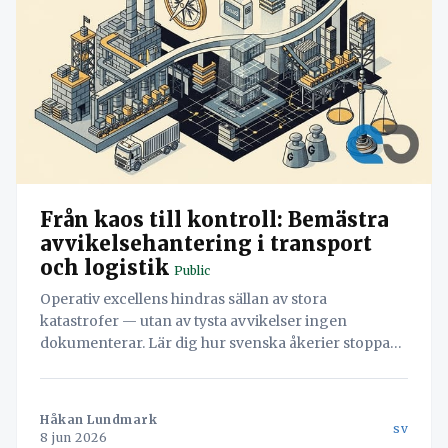
Från kaos till kontroll: Bemästra
avvikelsehantering i transport
och logistik
Public
Operativ excellens hindras sällan av stora
katastrofer — utan av tysta avvikelser ingen
dokumenterar. Lär dig hur svenska åkerier stoppar
läckaget och vänder misstag till värdefull data med
hjälp av Navichains integrerade kvalitetsledning
direkt i arbetsflödet.
Håkan Lundmark
sv
8 jun 2026