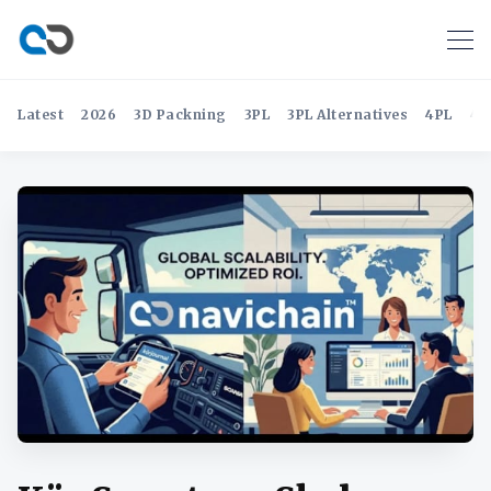
Latest
2026
3D Packning
3PL
3PL Alternatives
4PL
4P