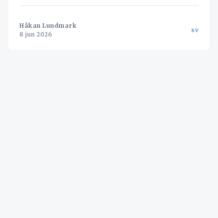
skapa bokningen automatiskt.
Håkan Lundmark
sv
8 jun 2026