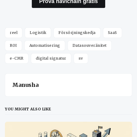
Prova navichain gratis
reel
Logistik
Försörjningskedja
SaaS
ROI
Automatisering
Datasouveränitet
e-CMR
digital signatur
sv
Manusha
YOU MIGHT ALSO LIKE