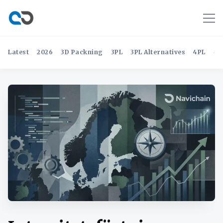
Latest
2026
3D Packning
3PL
3PL Alternatives
4PL
4P