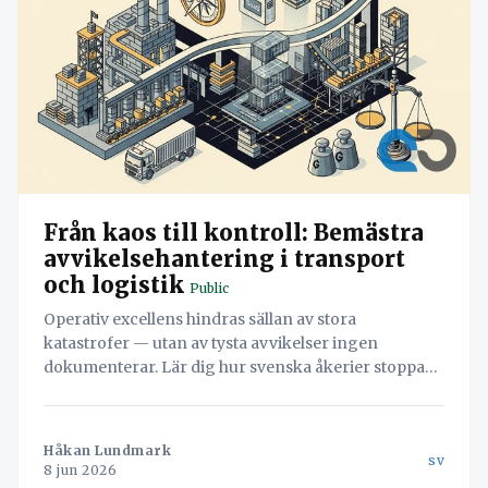
Från kaos till kontroll: Bemästra
avvikelsehantering i transport
och logistik
Public
Operativ excellens hindras sällan av stora
katastrofer — utan av tysta avvikelser ingen
dokumenterar. Lär dig hur svenska åkerier stoppar
läckaget och vänder misstag till värdefull data med
hjälp av Navichains integrerade kvalitetsledning
direkt i arbetsflödet.
Håkan Lundmark
sv
8 jun 2026