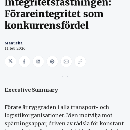
Integritetsfästningen:
Förareintegritet som
konkurrensfördel
Manusha
11 feb 2026
Share on Twitter
Share on Facebook
Share on LinkedIn
Share on Pinterest
Share via Email
Copy link
Executive Summary
Förare är ryggraden i alla transport- och
logistikorganisationer. Men motvilja mot
spårningsappar, driven av rädsla för konstant