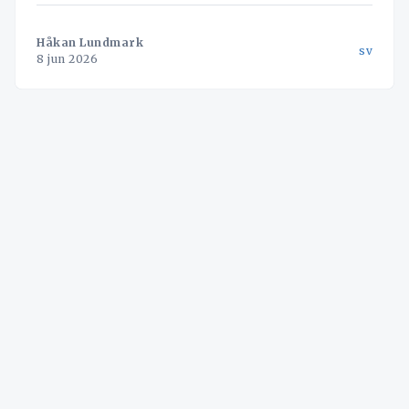
skapa bokningen automatiskt.
Håkan Lundmark
sv
8 jun 2026