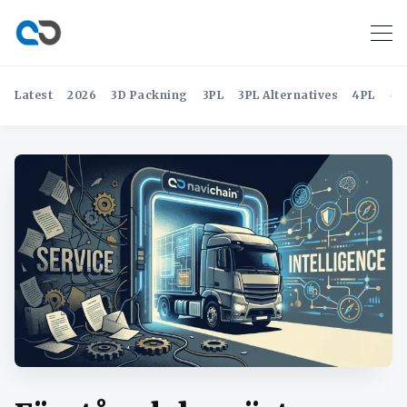
Latest
2026
3D Packning
3PL
3PL Alternatives
4PL
4P