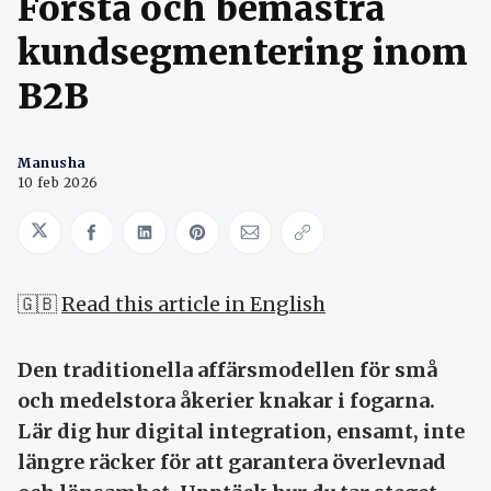
Förstå och bemästra
kundsegmentering inom
B2B
Manusha
10 feb 2026
Share on Twitter
Share on Facebook
Share on LinkedIn
Share on Pinterest
Share via Email
Copy link
🇬🇧
Read this article in English
Den traditionella affärsmodellen för små
och medelstora åkerier knakar i fogarna.
Lär dig hur digital integration, ensamt, inte
längre räcker för att garantera överlevnad