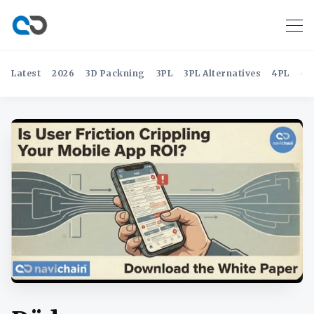
Latest
2026
3D Packning
3PL
3PL Alternatives
4PL
4P