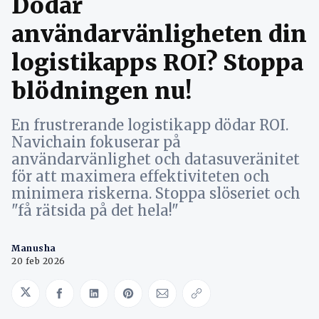
Dödar
användarvänligheten din
logistikapps ROI? Stoppa
blödningen nu!
En frustrerande logistikapp dödar ROI.
Navichain fokuserar på
användarvänlighet och datasuveränitet
för att maximera effektiviteten och
minimera riskerna. Stoppa slöseriet och
"få rätsida på det hela!"
Manusha
20 feb 2026
Share on Twitter
Share on Facebook
Share on LinkedIn
Share on Pinterest
Share via Email
Copy link