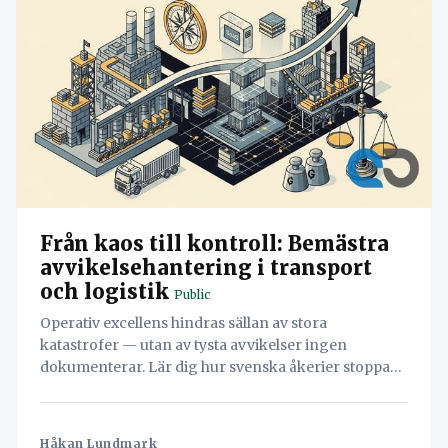
Från kaos till kontroll: Bemästra
avvikelsehantering i transport
och logistik
Public
Operativ excellens hindras sällan av stora
katastrofer — utan av tysta avvikelser ingen
dokumenterar. Lär dig hur svenska åkerier stoppar
läckaget och vänder misstag till värdefull data med
hjälp av Navichains integrerade kvalitetsledning
direkt i arbetsflödet.
Håkan Lundmark