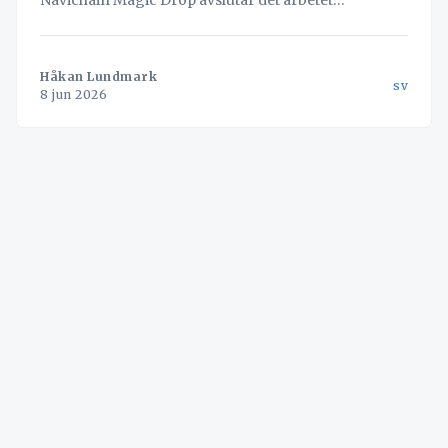
permanent genom att låta AI läsa dokumenten och
skapa bokningen automatiskt.
Håkan Lundmark
sv
8 jun 2026