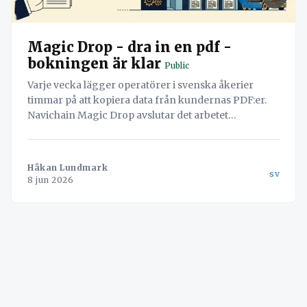
Magic Drop - dra in en pdf -
bokningen är klar
Public
Varje vecka lägger operatörer i svenska åkerier
timmar på att kopiera data från kundernas PDF:er.
Navichain Magic Drop avslutar det arbetet
permanent genom att låta AI läsa dokumenten och
skapa bokningen automatiskt.
Håkan Lundmark
sv
8 jun 2026