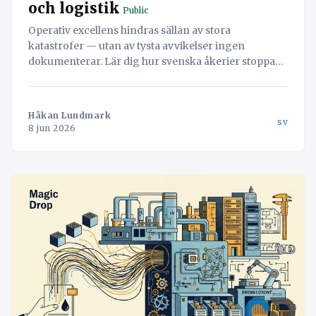
och logistik
Public
Operativ excellens hindras sällan av stora
katastrofer — utan av tysta avvikelser ingen
dokumenterar. Lär dig hur svenska åkerier stoppar
läckaget och vänder misstag till värdefull data med
hjälp av Navichains integrerade kvalitetsledning
direkt i arbetsflödet.
Håkan Lundmark
sv
8 jun 2026