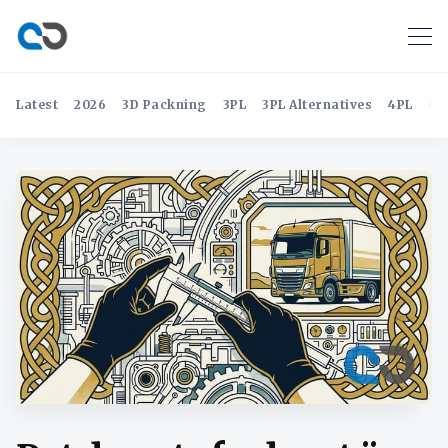
Latest
2026
3D Packning
3PL
3PL Alternatives
4PL
4P