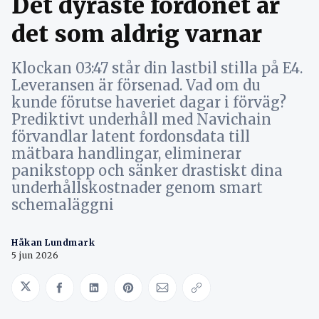
Det dyraste fordonet är
det som aldrig varnar
Klockan 03:47 står din lastbil stilla på E4.
Leveransen är försenad. Vad om du
kunde förutse haveriet dagar i förväg?
Prediktivt underhåll med Navichain
förvandlar latent fordonsdata till
mätbara handlingar, eliminerar
panikstopp och sänker drastiskt dina
underhållskostnader genom smart
schemaläggni
Håkan Lundmark
5 jun 2026
Share on Twitter
Share on Facebook
Share on LinkedIn
Share on Pinterest
Share via Email
Copy link