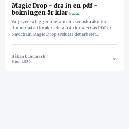
Magic Drop - dra in en pdf -
bokningen är klar
Public
Varje vecka lägger operatörer i svenska åkerier
timmar på att kopiera data från kundernas PDF:er.
Navichain Magic Drop avslutar det arbetet
permanent genom att låta AI läsa dokumenten och
skapa bokningen automatiskt.
Håkan Lundmark
sv
8 jun 2026