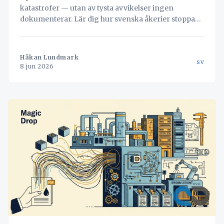
katastrofer — utan av tysta avvikelser ingen
dokumenterar. Lär dig hur svenska åkerier stoppar
läckaget och vänder misstag till värdefull data med
hjälp av Navichains integrerade kvalitetsledning
direkt i arbetsflödet.
Håkan Lundmark
sv
8 jun 2026