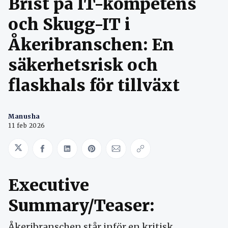
Brist på IT-kompetens
och Skugg-IT i
Åkeribranschen: En
säkerhetsrisk och
flaskhals för tillväxt
Manusha
11 feb 2026
Share on Twitter
Share on Facebook
Share on LinkedIn
Share on Pinterest
Share via Email
Copy link
Executive
Summary/Teaser:
Åkeribranschen står inför en kritisk