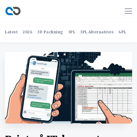
Latest
2026
3D Packning
3PL
3PL Alternatives
4PL
4P