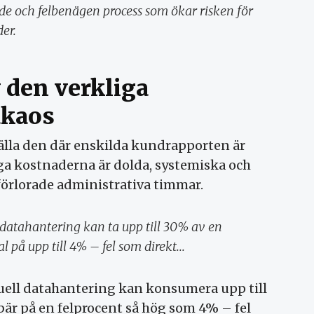
e och felbenägen process som ökar risken för
er.
 den verkliga
akaos
lla den där enskilda kundrapporten är
iga kostnaderna är dolda, systemiska och
förlorade administrativa timmar.
l datahantering kan ta upp till 30% av en
 på upp till 4% – fel som direkt...
uell datahantering kan konsumera upp till
bär på en felprocent så hög som 4% – fel