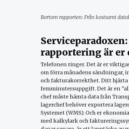
Bortom rapporten: Från kostsamt datakao
Serviceparadoxen:
rapportering är er
Telefonen ringer. Det är er vikti
om förra månadens sändningar, in
och fakturakorrekthet. Ditt hjärta 
femminutersuppgift. Det är en "al
chef måste hämta data från Tran
lagerchef behöver exportera lag
Systemet (WMS). Och er ekonomian
med kalkylark och faktureringssys
dagar senare, är ett lapptäcke av