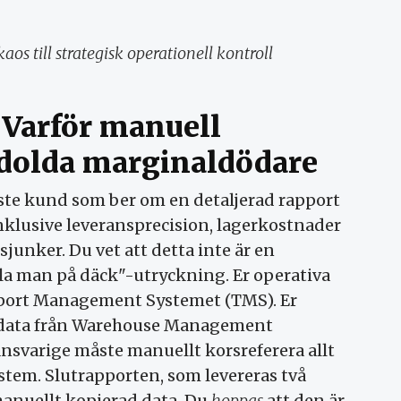
s till strategisk operationell kontroll
 Varför manuell
 dolda marginaldödare
gaste kund som ber om en detaljerad rapport
klusive leveransprecision, lagerkostnader
sjunker. Du vet att detta inte är en
la man på däck"-utryckning. Er operativa
sport Management Systemet (TMS). Er
erdata från Warehouse Management
svarige måste manuellt korsreferera allt
tem. Slutrapporten, som levereras två
 manuellt kopierad data. Du
hoppas
att den är