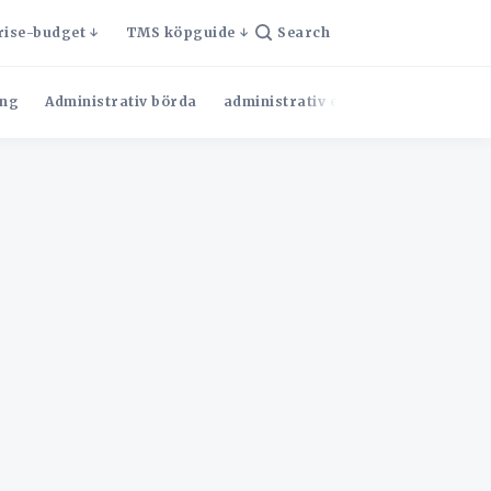
rise-budget
TMS köpguide
Search
ng
Administrativ börda
administrativ effektivitet
Admini