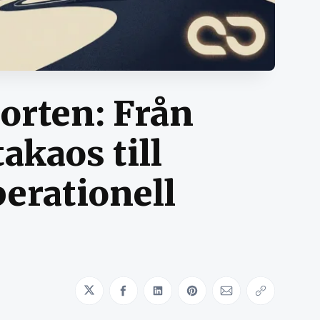
orten: Från
akaos till
perationell
Share on Twitter
Share on Facebook
Share on LinkedIn
Share on Pinterest
Share via Emai
Copy link