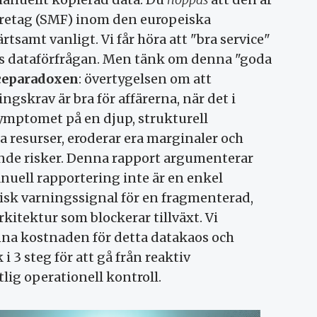
företag (SMF) inom den europeiska
tsamt vanligt. Vi får höra att "bra service"
nds dataförfrågan. Men tänk om denna "goda
ceparadoxen
: övertygelsen om att
gskrav är bra för affärerna, när det i
symptomet på en djup, strukturell
ra resurser, eroderar era marginaler och
ande risker. Denna rapport argumenterar
nuell rapportering inte är en enkel
tisk varningssignal för en fragmenterad,
kitektur som blockerar tillväxt. Vi
na kostnaden för detta datakaos och
i 3 steg för att gå från reaktiv
lig operationell kontroll.