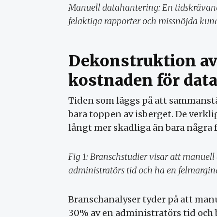
Manuell datahantering: En tidskrävand
felaktiga rapporter och missnöjda kund
Dekonstruktion av
kostnaden för dat
Tiden som läggs på att sammanstä
bara toppen av isberget. De verkl
långt mer skadliga än bara några 
Fig 1: Branschstudier visar att manuel
administratörs tid och ha en felmarginal
Branschanalyser tyder på att man
30% av en administratörs tid och 