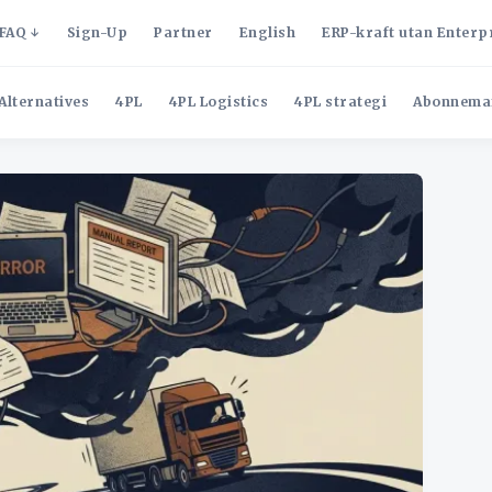
FAQ
Sign-Up
Partner
English
ERP-kraft utan Enterp
Alternatives
4PL
4PL Logistics
4PL strategi
Abonnema