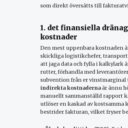
som direkt översätts till fakturat
1. det finansiella dräna
kostnader
Den mest uppenbara kostnaden ä
skickliga logistikchefer, transpo
att jaga data och fylla i kalkylark
rutter, förhandla med leverantörer 
subvention från er vinstmarginal ti
indirekta kostnaderna
är ännu hö
manuellt sammanställd rapport kan 
utlöser en kaskad av kostsamma 
bestrider fakturan, vilket fryser 