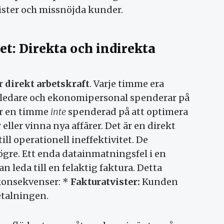
vister och missnöjda kunder.
get: Direkta och indirekta
r
direkt arbetskraft
. Varje timme era
rtledare och ekonomipersonal spenderar på
 är en timme
inte
spenderad på att optimera
eller vinna nya affärer. Det är en direkt
ll operationell ineffektivitet. De
gre. Ett enda datainmatningsfel i en
leda till en felaktig faktura. Detta
konsekvenser: *
Fakturatvister:
Kunden
betalningen.