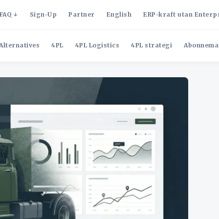
FAQ
Sign-Up
Partner
English
ERP-kraft utan Enterp
Alternatives
4PL
4PL Logistics
4PL strategi
Abonnema