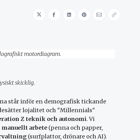
Share on Twitter
Share on Facebook
Share on LinkedIn
Share on Pinterest
Share via Emai
Copy link
siskt skicklig.
rna står inför en demografisk tickande
ätter lojalitet och "Millennials"
ration Z
teknik och autonomi
. Vi
n
manuellt arbete
(penna och papper,
örvaltning
(surfplattor, drönare och AI).