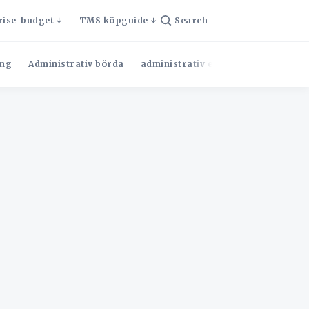
rise-budget
TMS köpguide
Search
ng
Administrativ börda
administrativ effektivitet
Admini