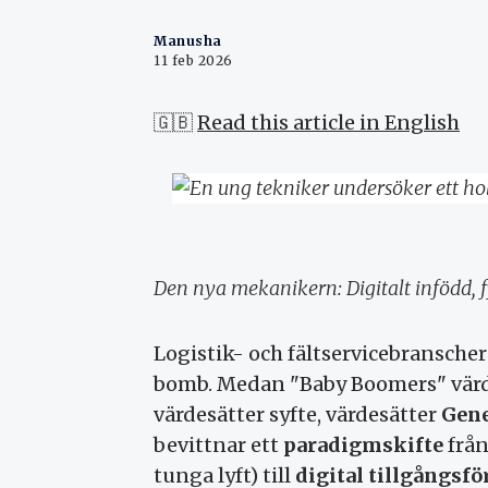
Manusha
11 feb 2026
🇬🇧
Read this article in English
Den nya mekanikern: Digitalt infödd, fy
Logistik- och fältservicebransche
bomb. Medan "Baby Boomers" värdes
värdesätter syfte, värdesätter
Gene
bevittnar ett
paradigmskifte
frå
tunga lyft) till
digital tillgångsf