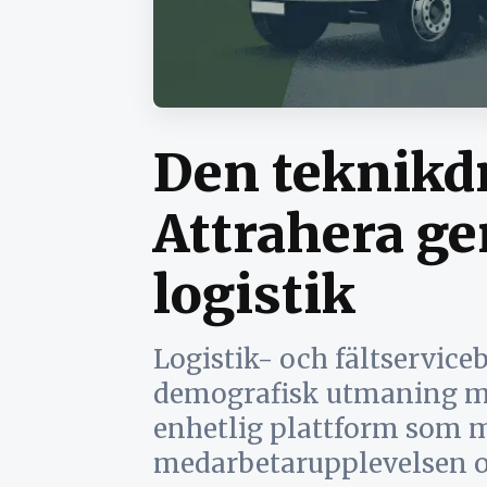
Den teknikd
Attrahera gen
logistik
Logistik- och fältservice
demografisk utmaning me
enhetlig plattform som 
medarbetarupplevelsen o