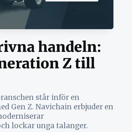
rivna handeln:
eration Z till
branschen står inför en
d Gen Z. Navichain erbjuder en
moderniserar
ch lockar unga talanger.