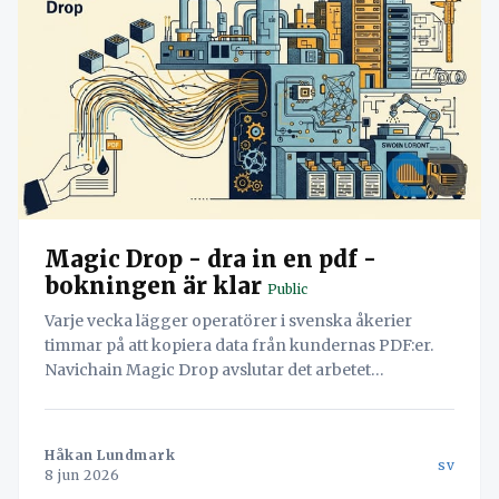
Magic Drop - dra in en pdf -
bokningen är klar
Public
Varje vecka lägger operatörer i svenska åkerier
timmar på att kopiera data från kundernas PDF:er.
Navichain Magic Drop avslutar det arbetet
permanent genom att låta AI läsa dokumenten och
skapa bokningen automatiskt.
Håkan Lundmark
sv
8 jun 2026