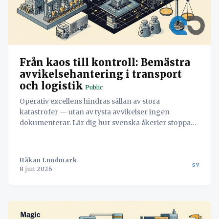
Från kaos till kontroll: Bemästra
avvikelsehantering i transport
och logistik
Public
Operativ excellens hindras sällan av stora
katastrofer — utan av tysta avvikelser ingen
dokumenterar. Lär dig hur svenska åkerier stoppar
läckaget och vänder misstag till värdefull data med
hjälp av Navichains integrerade kvalitetsledning
direkt i arbetsflödet.
Håkan Lundmark
sv
8 jun 2026