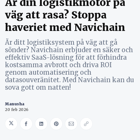
Är din logistikmotor på
väg att rasa? Stoppa
haveriet med Navichain
Är ditt logistiksystem på väg att gå
sönder? Navichain erbjuder en säker och
effektiv SaaS-lösning för att förhindra
kostsamma avbrott och driva ROI
genom automatisering och
datasouveränitet. Med Navichain kan du
sova gott om natten!
Manusha
20 feb 2026
Share on Twitter
Share on Facebook
Share on LinkedIn
Share on Pinterest
Share via Email
Copy link