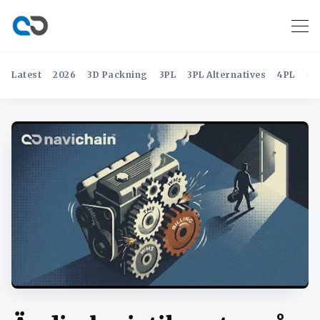
Latest
2026
3D Packning
3PL
3PL Alternatives
4PL
4P