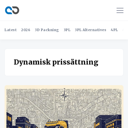
Latest
2026
3D Packning
3PL
3PL Alternatives
4PL
4P
Dynamisk prissättning