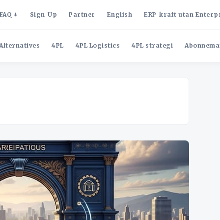
FAQ
Sign-Up
Partner
English
ERP-kraft utan Enterp
Alternatives
4PL
4PL Logistics
4PL strategi
Abonnema