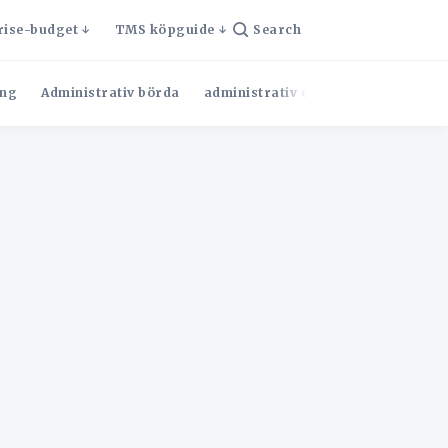
rise-budget
TMS köpguide
Search
ng
Administrativ börda
administrativ effektivitet
Admini