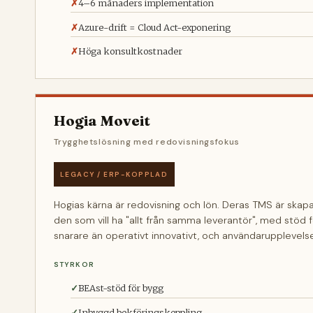
4–6 månaders implementation
Azure-drift = Cloud Act-exponering
Höga konsultkostnader
Hogia Moveit
Trygghetslösning med redovisningsfokus
LEGACY / ERP-KOPPLAD
Hogias kärna är redovisning och lön. Deras TMS är skapa
den som vill ha "allt från samma leverantör", med stö
snarare än operativt innovativt, och användarupplevelse
STYRKOR
BEAst-stöd för bygg
Inbyggd bokförings­koppling