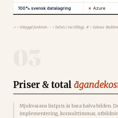
100% svensk datalagring
✗
Azure
✓ = Inbyggd funktion · ~ = Delvis / via tillägg · ✗ = Saknas · Bed
03
Priser & total
ägandekos
Mjukvarans listpris är bara halva bilden.
implementering, konsulttimmar, utbildning