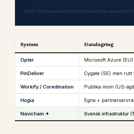
Källor: IMY (Integritetsskyddsmyndigheten), eSam-rapport mars 2
System
Datalagring
Opter
Microsoft Azure (EU)
PinDeliver
Cygate (SE) men rutt 
Workify / Coredination
Publika moln (US-ägd
Hogia
Egna + partnerservra
Navichain ✦
Svensk infrastruktur 