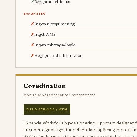
Byggbranschfokus
SVAGHETER
Ingen ruttoptimering
Inget WMS
Ingen cabotage-logik
Högt pris vid full funktion
Coredination
Mobila arbetsordrar för fältarbetare
FIELD SERVICE / WFM
Liknande Workify i sin positionering – primärt designat f
Erbjuder digital signatur och enklare spårning, men sakn
SEK/användare/mån) men begränsad skalbarhet för åk