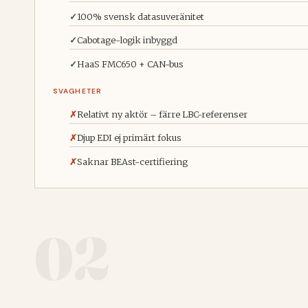
100% svensk datasuveränitet
Cabotage-logik inbyggd
HaaS FMC650 + CAN-bus
SVAGHETER
Relativt ny aktör – färre LBC-referenser
Djup EDI ej primärt fokus
Saknar BEAst-certifiering
02