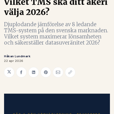
Vilket TMS ska ditt åkeri
välja 2026?
Djuplodande jämförelse av 8 ledande
TMS-system på den svenska marknaden.
Vilket system maximerar lönsamheten
och säkerställer datasuveränitet 2026?
Håkan Lundmark
22 apr 2026
Share on Twitter
Share on Facebook
Share on LinkedIn
Share on Pinterest
Share via Email
Copy link