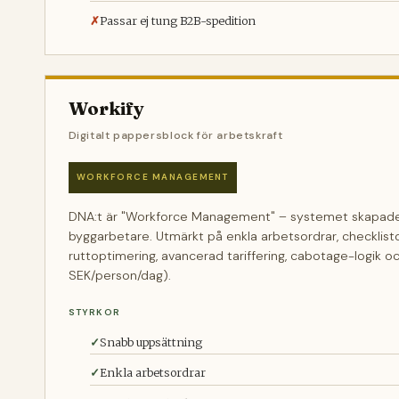
Passar ej tung B2B-spedition
Workify
Digitalt pappersblock för arbetskraft
WORKFORCE MANAGEMENT
DNA:t är "Workforce Management" – systemet skapades
byggarbetare. Utmärkt på enkla arbetsordrar, checklisto
ruttoptimering, avancerad tariffering, cabotage-logik oc
SEK/person/dag).
STYRKOR
Snabb uppsättning
Enkla arbetsordrar