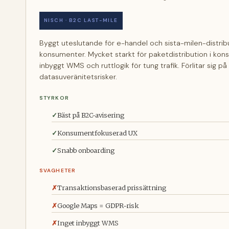
NISCH · B2C LAST-MILE
Byggt uteslutande för e-handel och sista-milen-distribut
konsumenter. Mycket starkt för paketdistribution i kon
inbyggt WMS och rutt­logik för tung trafik. Förlitar sig p
datasuveränitetsrisker.
STYRKOR
Bäst på B2C-avisering
Konsumentfokuserad UX
Snabb onboarding
SVAGHETER
Transaktionsbaserad prissättning
Google Maps = GDPR-risk
Inget inbyggt WMS