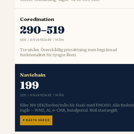
Coredination
290–519
SEK / ANVÄNDARE / MÅN
Tre nivåer. Överskådlig prissättning men begränsad
funktionalitet för tyngre åkeri.
Navichain
199
SEK / ANVÄNDARE / MÅN
Eller 199 SEK/fordon/mån för HaaS med FMC650. Alla funkti
ingår – WMS, AI, e-CMR, kundportal. Noll startavgift.
✦ BÄSTA VÄRDE