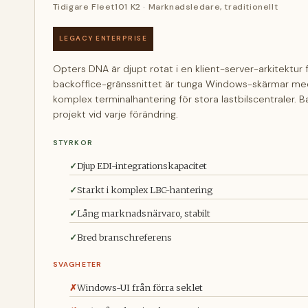
Tidigare Fleet101 K2 · Marknadsledare, traditionellt
LEGACY ENTERPRISE
Opters DNA är djupt rotat i en klient-server-arkitektur
backoffice-gränssnittet är tunga Windows-skärmar med 
komplex terminalhantering för stora lastbilscentraler. B
projekt vid varje förändring.
STYRKOR
Djup EDI-integrations­kapacitet
Starkt i komplex LBC-hantering
Lång marknadsnärvaro, stabilt
Bred branschreferens
SVAGHETER
Windows-UI från förra seklet