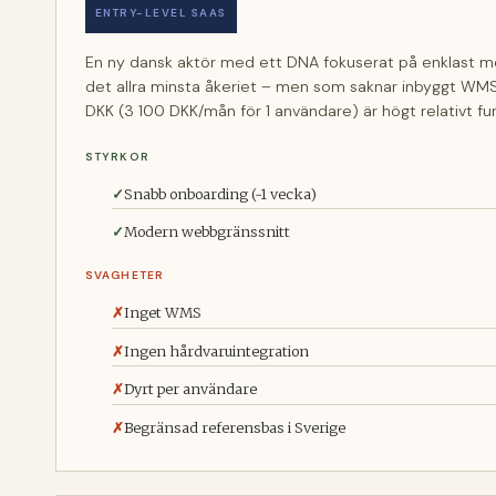
ENTRY-LEVEL SAAS
En ny dansk aktör med ett DNA fokuserat på enklast mö
det allra minsta åkeriet – men som saknar inbyggt WMS, 
DKK (3 100 DKK/mån för 1 användare) är högt relativt fun
STYRKOR
Snabb onboarding (~1 vecka)
Modern webbgränssnitt
SVAGHETER
Inget WMS
Ingen hårdvaruintegration
Dyrt per användare
Begränsad referensbas i Sverige