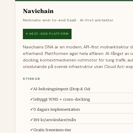
Navichain
Molnnativ end-to-end SaaS · AI-first arkitektur
✦ NEXT-GEN PLATFORM
Navichains DNA är en modern, API-first molnarkitektur dä
efterhand. Plattformen äger hela affären: AI-fångst a
docking, kontextmedveten ruttmotor för tung trafik, au
uteslutande på svensk infrastruktur utan Cloud Act-exp
STYRKOR
AI-bokningsimport (Drop & Go)
Inbyggt WMS + cross-docking
0 dagars implementation
199 kr/användare/mån
Gratis freemium-tier