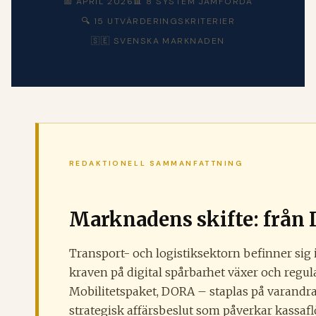
📅 APRIL 2026
📊 8 SYSTEM JÄMFÖRDA
🔍 15 UTVÄRDERINGSKRITERIER
🇸🇪 SVENSKA MARKNADEN
REDAKTIONELL SAMMANFATTNING
Marknadens skifte: från 
Transport- och logistiksektorn befinner sig i
kraven på digital spårbarhet växer och regu
Mobilitetspaket, DORA – staplas på varandra.
strategisk affärsbeslut som påverkar kassafl