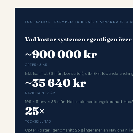
TCO-KALKYL · EXEMPEL: 10 BILAR, 5 ANVÄNDARE, 3 Å
Vad kostar systemen egentligen över 
~900 000 kr
OPTER · 3 ÅR
Inkl. lic., impl. (6 mån, konsulter), utb. Exkl. löpande ändrin
~35 640 kr
NAVICHAIN · 3 ÅR
199 × 5 anv. × 36 mån. Noll implementeringskostnad. HaaS
25×
TCO-SKILLNAD
Opter kostar i genomsnitt 25 gånger mer än Navichain i et