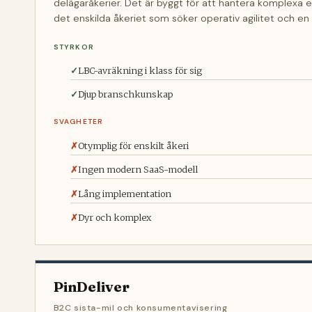
delägaråkerier. Det är byggt för att hantera komplexa e
det enskilda åkeriet som söker operativ agilitet och en
STYRKOR
LBC-avräkning i klass för sig
Djup branschkunskap
SVAGHETER
Otymplig för enskilt åkeri
Ingen modern SaaS-modell
Lång implementation
Dyr och komplex
PinDeliver
B2C sista-mil och konsumentavisering