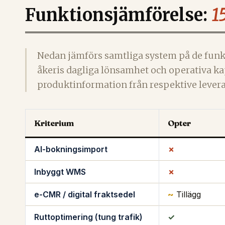
Funktionsjämförelse:
1
Nedan jämförs samtliga system på de fun
åkeris dagliga lönsamhet och operativa 
produktinformation från respektive leveran
Kriterium
Opter
AI-bokningsimport
✗
Inbyggt WMS
✗
e-CMR / digital fraktsedel
~
Tillägg
Ruttoptimering (tung trafik)
✓