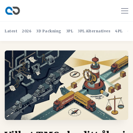
Latest
2026
3D Packning
3PL
3PL Alternatives
4PL
4P