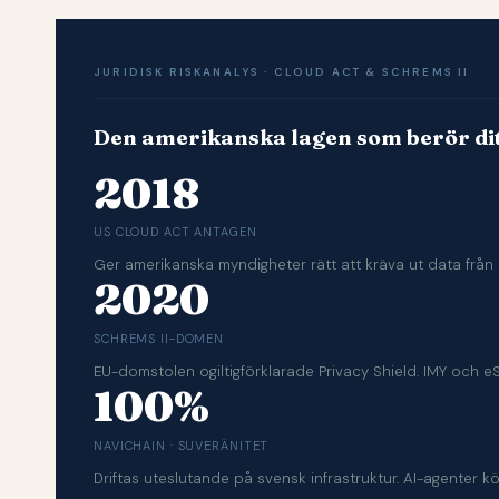
JURIDISK RISKANALYS · CLOUD ACT & SCHREMS II
Den amerikanska lagen som berör dit
2018
US CLOUD ACT ANTAGEN
Ger amerikanska myndigheter rätt att kräva ut data från 
2020
SCHREMS II-DOMEN
EU-domstolen ogiltigförklarade Privacy Shield. IMY och e
100%
NAVICHAIN · SUVERÄNITET
Driftas uteslutande på svensk infrastruktur. AI-agenter kör