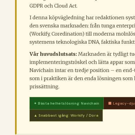
GDPR och Cloud Act.
I denna köpvägledning har redaktionen sys
den svenska marknaden: från tunga enterprise
(Workify, Coredination) till moderna molnlös
systemens teknologiska DNA, faktiska funktio
Vår huvudslutsats:
Marknaden är tydligt t
implementeringströskel och lätta appar som d
Navichain intar en tredje position – en en
som i praktiken är den enda lösningen som
prissättning.
✦ Bästa helhetslösning: Navichain
⬛ Legacy-dju
▲ Snabbast igång: Workify / Dora