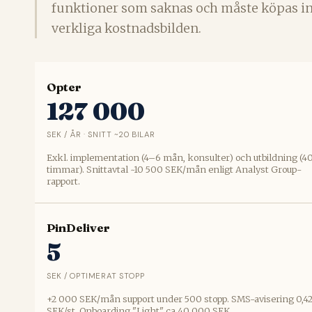
funktioner som saknas och måste köpas in
verkliga kostnadsbilden.
Opter
127 000
SEK / ÅR · SNITT ~20 BILAR
Exkl. implementation (4–6 mån, konsulter) och utbildning (
timmar). Snittavtal ~10 500 SEK/mån enligt Analyst Group-
rapport.
PinDeliver
5
SEK / OPTIMERAT STOPP
+2 000 SEK/mån support under 500 stopp. SMS-avisering 0,4
SEK/st. Onboarding "Light" ca 40 000 SEK.