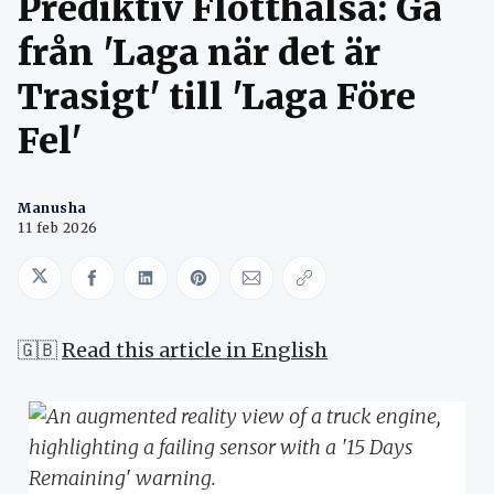
Prediktiv Flotthälsa: Gå
från 'Laga när det är
Trasigt' till 'Laga Före
Fel'
Manusha
11 feb 2026
Share on Twitter
Share on Facebook
Share on LinkedIn
Share on Pinterest
Share via Email
Copy link
🇬🇧
Read this article in English