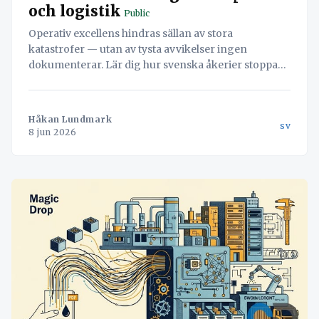
och logistik
Public
Operativ excellens hindras sällan av stora
katastrofer — utan av tysta avvikelser ingen
dokumenterar. Lär dig hur svenska åkerier stoppar
läckaget och vänder misstag till värdefull data med
hjälp av Navichains integrerade kvalitetsledning
direkt i arbetsflödet.
Håkan Lundmark
sv
8 jun 2026