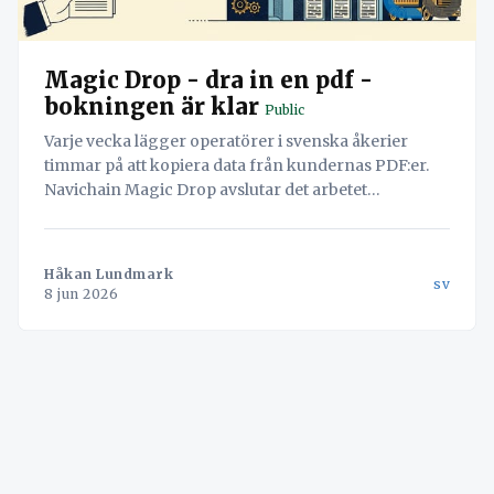
Magic Drop - dra in en pdf -
bokningen är klar
Public
Varje vecka lägger operatörer i svenska åkerier
timmar på att kopiera data från kundernas PDF:er.
Navichain Magic Drop avslutar det arbetet
permanent genom att låta AI läsa dokumenten och
skapa bokningen automatiskt.
Håkan Lundmark
sv
8 jun 2026