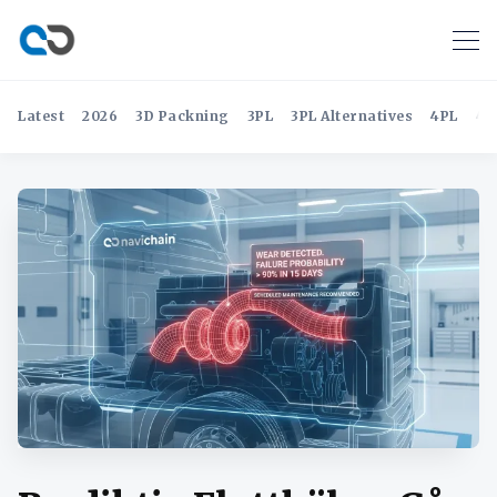
Latest
2026
3D Packning
3PL
3PL Alternatives
4PL
4P