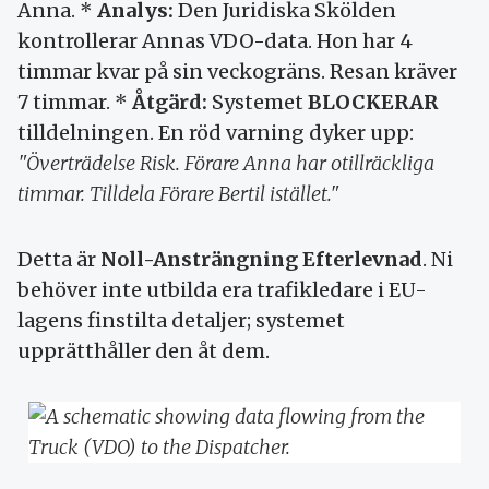
Anna. *
Analys:
Den Juridiska Skölden
kontrollerar Annas VDO-data. Hon har 4
timmar kvar på sin veckogräns. Resan kräver
7 timmar. *
Åtgärd:
Systemet
BLOCKERAR
tilldelningen. En röd varning dyker upp:
"Överträdelse Risk. Förare Anna har otillräckliga
timmar. Tilldela Förare Bertil istället."
Detta är
Noll-Ansträngning Efterlevnad
. Ni
behöver inte utbilda era trafikledare i EU-
lagens finstilta detaljer; systemet
upprätthåller den åt dem.