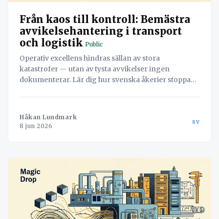
Från kaos till kontroll: Bemästra
avvikelsehantering i transport
och logistik
Public
Operativ excellens hindras sällan av stora
katastrofer — utan av tysta avvikelser ingen
dokumenterar. Lär dig hur svenska åkerier stoppar
läckaget och vänder misstag till värdefull data med
hjälp av Navichains integrerade kvalitetsledning
direkt i arbetsflödet.
Håkan Lundmark
sv
8 jun 2026