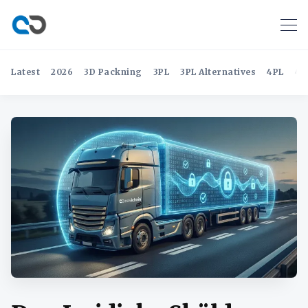
Latest
2026
3D Packning
3PL
3PL Alternatives
4PL
4P