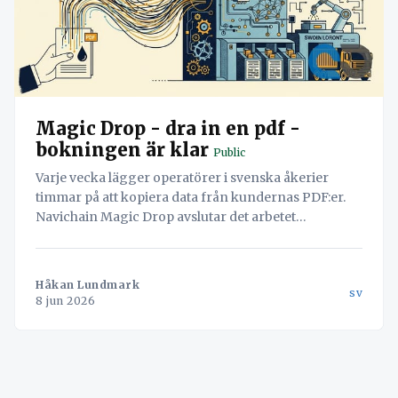
Magic Drop - dra in en pdf -
bokningen är klar
Public
Varje vecka lägger operatörer i svenska åkerier
timmar på att kopiera data från kundernas PDF:er.
Navichain Magic Drop avslutar det arbetet
permanent genom att låta AI läsa dokumenten och
skapa bokningen automatiskt.
Håkan Lundmark
sv
8 jun 2026