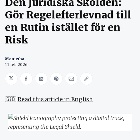
Den Juridiska Skölden:
Gör Regelefterlevnad till
en Rutin istället för en
Risk
Manusha
11 feb 2026
Share on Twitter
Share on Facebook
Share on LinkedIn
Share on Pinterest
Share via Email
Copy link
🇬🇧
Read this article in English