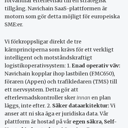
förvandlar efterlevnad till en strategisk
tillgång. Navichain SaaS-plattformen är
motorn som gör detta möjligt för europeiska
SME:er.
Vi förkroppsligar direkt de tre
kärnprinciperna som krävs för ett verkligt
intelligent och motståndskraftigt
logistikoperativsystem: 1.
Enad operativ väv:
Navichain kopplar ihop lastbilen (FMC650),
föraren (Appen) och trafikledaren (TMS) till
ett nervsystem. Detta gör att
efterlevnadskontroller sker
innan
en plan
läggs, inte efter. 2.
Säker dataarkitektur:
Vi
anser att ni ska äga er juridiska data. Vår
plattform är hostad på vår
egen säkra, Self-