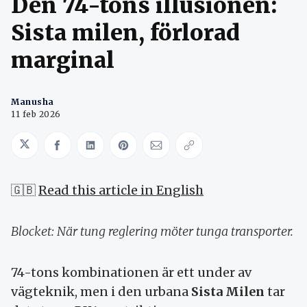
Den 74-tons illusionen:
Sista milen, förlorad
marginal
Manusha
11 feb 2026
Share on Twitter
Share on Facebook
Share on LinkedIn
Share on Pinterest
Share via Email
Copy link
🇬🇧
Read this article in English
Blocket: När tung reglering möter tunga transporter.
74-tons kombinationen är ett under av
vägteknik, men i den urbana
Sista Milen
tar