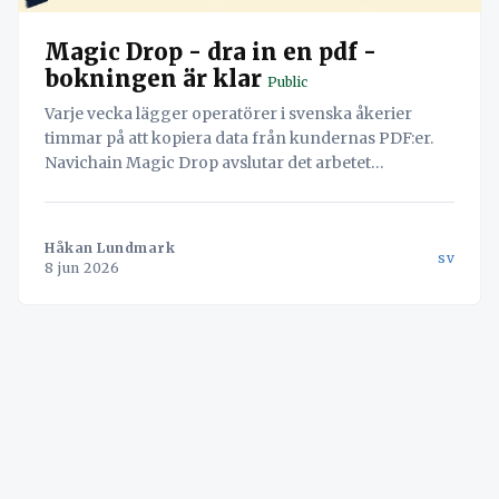
Magic Drop - dra in en pdf -
bokningen är klar
Public
Varje vecka lägger operatörer i svenska åkerier
timmar på att kopiera data från kundernas PDF:er.
Navichain Magic Drop avslutar det arbetet
permanent genom att låta AI läsa dokumenten och
skapa bokningen automatiskt.
Håkan Lundmark
sv
8 jun 2026