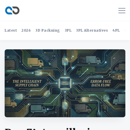
Latest
2026
3D Packning
3PL
3PL Alternatives
4PL
4P