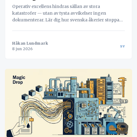
Operativ excellens hindras sällan av stora
katastrofer — utan av tysta avvikelser ingen
dokumenterar. Lär dig hur svenska åkerier stoppar
läckaget och vänder misstag till värdefull data med
hjälp av Navichains integrerade kvalitetsledning
direkt i arbetsflödet.
Håkan Lundmark
sv
8 jun 2026